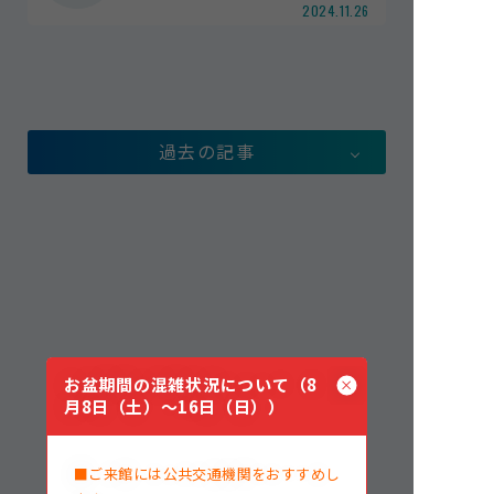
2024.11.26
館内案内
イベント紹介
研究・教育
体験学習プログラム
過去の記事
海の仲間たち
ショップ・レストラン
よくある質問
水族館の周辺施設
お盆期間の混雑状況について（8
月8日（土）～16日（日））
■ご来館には公共交通機関をおすすめし