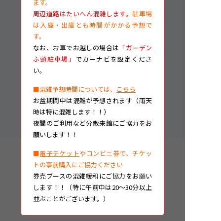
ます。
周辺道路はたいへん混雑します。
駐車場
は入庫・出庫とも時間がかかる予想で
す。
なお、
お車でお越しの場合は
「ガーデン
ふ頭駐車場」
でカーナビを設定くださ
い。
■混雑予想時間については、
こちら
お盆期間中は混雑が予想されます（雨天
時は特に混雑します！！）
夜間のご利用など分散来館にご協力をお
願いします！！
■
電子チケット
やコンビニ券で、チケッ
トの事前購入にご協力ください
券売ブースの混雑緩和にご協力をお願い
します！！（特に午前中は20～30分以上
並ぶことがございます。）