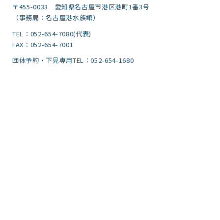
〒455-0033 愛知県名古屋市港区港町1番3号
（事務局：名古屋港水族館）
TEL：052-654-7080(代表)
FAX：052-654-7001
団体予約・下見専用TEL：052-654-1680
FAX：052-654-7499
サイトポリシー・プライバシーポリシー
運営団体
ご意見
サイトマップ
アクセシビリティガイドライン
文字サイズ
標準
拡大
背景色
標準
青色
黒色
黄色