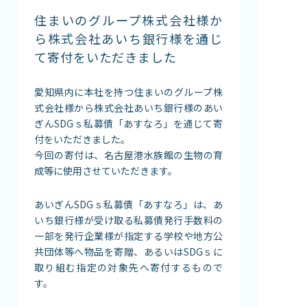
館内案内
住まいのグループ株式会社様か
イベント紹介
ら株式会社あいち銀行様を通じ
て寄付をいただきました
研究・教育
体験学習プログラム
愛知県内に本社を持つ住まいのグループ株
海の仲間たち
式会社様から株式会社あいち銀行様のあい
ショップ・レストラン
ぎんSDGｓ私募債「あすなろ」を通じて寄
よくある質問
付をいただきました。
今回の寄付は、名古屋港水族館の生物の育
成等に使用させていただきます。
水族館の周辺施設
あいぎんSDGｓ私募債「あすなろ」は、あ
いち銀行様が受け取る私募債発行手数料の
一部を発行企業様が指定する学校や地方公
共団体等へ物品を寄贈、あるいはSDGｓに
取り組む指定の対象先へ寄付するもので
す。