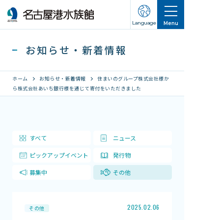
Language
Menu
お知らせ・新着情報
ホーム
お知らせ・新着情報
住まいのグループ株式会社様か
ら株式会社あいち銀行様を通じて寄付をいただきました
営業のご案内
営業・イベントスケジュール
すべて
ニュース
入館チケット
ピックアップイベント
発行物
交通アクセス
募集中
その他
お知らせ・新着情報
名古屋港水族館ってこんなところ
2025.02.06
その他