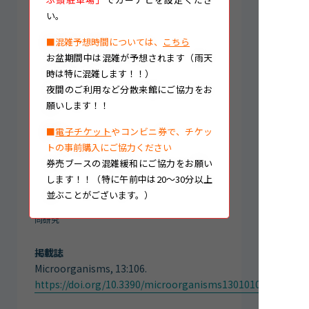
(Tursiops truncatus).
い。
バンドウイルカにおける真菌性皮膚炎の治
■混雑予想時間については、
こちら
療成功例
お盆期間中は混雑が予想されます（雨天
時は特に混雑します！！）
著者
夜間のご利用など分散来館にご協力をお
Takashi Kamio
,
Honoka Nojo, Rui Kano,
願いします！！
Mami Murakami,
Yukako Odani
,
Koji
Kanda
,
Tomoko Mori
,
Yuichiro Akune
,
■
電子チケット
やコンビニ券で、チケッ
Masanori Kurita
, Ayaka Okada, Yasuo
トの事前購入にご協力ください
Inoshima
券売ブースの混雑緩和にご協力をお願い
下線太字が名古屋港水族館（（公財）名古屋みな
します！！（特に午前中は20～30分以上
と振興財団）職員 ※帝京大学医真菌研究センタ
並ぶことがございます。）
ー、岐阜大学応用生物科学部共同獣医学科との共
同研究
掲載誌
Microorganisms, 13:106.
https://doi.org/10.3390/microorganisms13010106