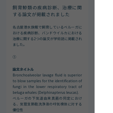
館内案内
飼育鯨類の疾病診断、治療に関
イベント紹介
する論文が掲載されました
研究・教育
名古屋港水族館で飼育しているベルーガに
体験学習プログラム
おける疾病診断、バンドウイルカにおける
海の仲間たち
治療に関する2つの論文が学術誌に掲載され
ショップ・レストラン
ました。
よくある質問
①
水族館の周辺施設
論文タイトル
Bronchoalveolar lavage fluid is superior
to blow samples for the identification of
fungi in the lower respiratory tract of
beluga whales (Delphinapterus leucas).
ベルーガの下気道由来真菌の同定におけ
る、気管支肺胞洗浄液の呼気検体に対する
優位性