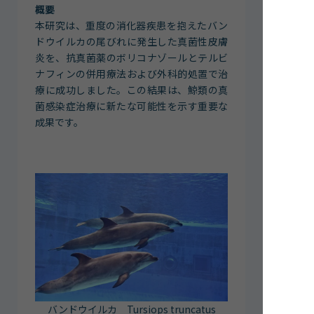
概要
本研究は、重度の消化器疾患を抱えたバン
ドウイルカの尾びれに発生した真菌性皮膚
炎を、抗真菌薬のボリコナゾールとテルビ
ナフィンの併用療法および外科的処置で治
療に成功しました。この結果は、鯨類の真
菌感染症治療に新たな可能性を示す重要な
成果です。
バンドウイルカ Tursiops truncatus