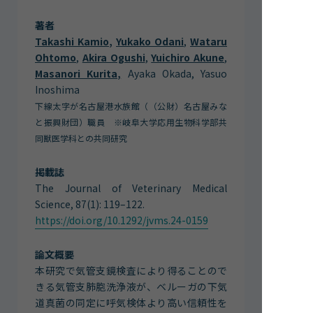
著者
Takashi Kamio
,
Yukako Odani
,
Wataru
Ohtomo
,
Akira Ogushi
,
Yuichiro Akune
,
Masanori Kurita,
Ayaka Okada, Yasuo
Inoshima
下線太字が名古屋港水族館（（公財）名古屋みな
と振興財団）職員 ※岐阜大学応用生物科学部共
同獣医学科との共同研究
掲載誌
The Journal of Veterinary Medical
Science, 87(1): 119–122.
https://doi.org/10.1292/jvms.24-0159
論文概要
本研究で気管支鏡検査により得ることので
きる気管支肺胞洗浄液が、ベルーガの下気
道真菌の同定に呼気検体より高い信頼性を