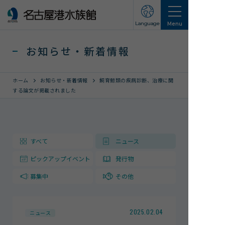
Language
Menu
お知らせ・新着情報
ホーム
お知らせ・新着情報
飼育鯨類の疾病診断、治療に関
する論文が掲載されました
営業のご案内
営業・イベントスケジュール
すべて
ニュース
入館チケット
ピックアップイベント
発行物
交通アクセス
募集中
その他
お知らせ・新着情報
名古屋港水族館ってこんなところ
2025.02.04
ニュース