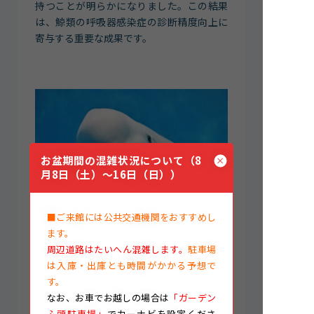
持つことが明らかになりました。この結果
は、鯨類の呼吸器感染症の診断精度向上に
寄与する重要な成果です。
お盆期間の混雑状況について（8
月8日（土）～16日（日））
■ご来館には公共交通機関をおすすめし
ベルーガ Delphinapterus leucas
ます。
周辺道路はたいへん混雑します。
駐車場
②
は入庫・出庫とも時間がかかる予想で
論文タイトル
す。
Successful Treatment of Fungal
なお、
お車でお越しの場合は
「ガーデン
Dermatitis in a Bottlenose Dolphin
ふ頭駐車場」
でカーナビを設定くださ