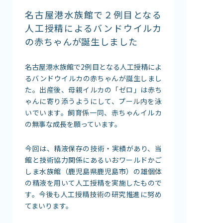
館内案内
名古屋港水族館で２例目となる
イベント紹介
人工授精によるバンドウイルカ
の赤ちゃんが誕生しました
研究・教育
体験学習プログラム
名古屋港水族館で2例目となる人工授精によ
海の仲間たち
るバンドウイルカの赤ちゃんが誕生しまし
ショップ・レストラン
た。出産後、母親イルカの「ゼロ」は赤ち
よくある質問
ゃんに寄り添うようにして、プール内を泳
いでいます。飼育係一同、赤ちゃんイルカ
の無事な成長を願っています。
水族館の周辺施設
今回は、精液保存の技術・実績があり、当
館と技術協力関係にあるいおワールドかご
しま水族館（鹿児島県鹿児島市）の雄個体
の精液を用いて人工授精を実施したもので
す。今後も人工授精技術の研究推進に努め
てまいります。