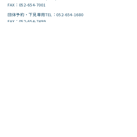
FAX：052-654-7001
団体予約・下見専用TEL：052-654-1680
FAX：052-654-7499
サイトポリシー・プライバシーポリシー
運営団体
ご意見
サイトマップ
アクセシビリティガイドライン
文字サイズ
標準
拡大
背景色
標準
青色
黒色
黄色
広告事業のご案内