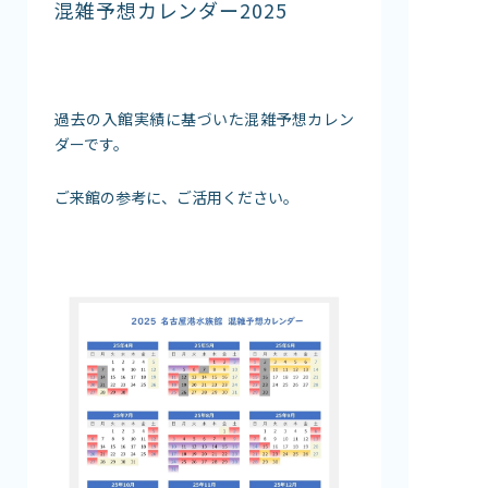
混雑予想カレンダー2025
館内案内
イベント紹介
研究・教育
体験学習プログラム
過去の入館実績に基づいた混雑予想カレン
ダーです。
海の仲間たち
ショップ・レストラン
ご来館の参考に、ご活用ください。
よくある質問
水族館の周辺施設