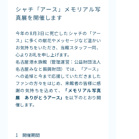
館内案内
シャチ「アース」メモリアル写
イベント紹介
真展を開催します
研究・教育
今年の8月3日に死亡したシャチの「アー
体験学習プログラム
ス」に多くの献花やメッセージなど温かい
海の仲間たち
お気持ちをいただき、当館スタッフ一同、
ショップ・レストラン
心よりお礼を申し上げます。
よくある質問
名古屋港水族館（管理運営：公益財団法人
名古屋みなと振興財団）では、「アース」
への追悼と今まで応援していただきました
水族館の周辺施設
ファンの方々をはじめ、来館者の皆様に感
謝の気持ちを込めて、
「メモリアル写真
展 ありがとうアース」
を以下のとおり開
催します。
1 開催期間