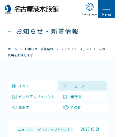
Language
Menu
お知らせ・新着情報
ホーム
お知らせ・新着情報
シャチ「アース」メモリアル写
真展を開催します
営業のご案内
営業・イベントスケジュール
すべて
ニュース
入館チケット
ピックアップイベント
発行物
交通アクセス
募集中
その他
お知らせ・新着情報
名古屋港水族館ってこんなところ
2025.10.21
ニュース
ピックアップイベント