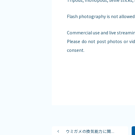
Tripods, monopods, selfie sticks, 
Flash photography is not allowed 
Commercial use and live streamin
Please do not post photos or vid
consent.
ウミガメの換気能力に関...