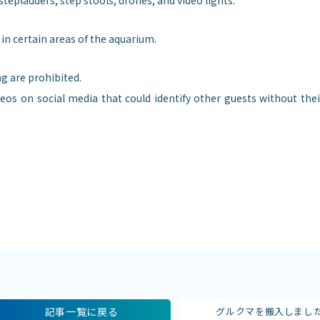
stepladders, step stools, drones, and video lights.
in certain areas of the aquarium.
g are prohibited.
eos on social media that could identify other guests without thei
記事一覧に戻る
グルクマを搬入しまし