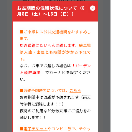
お盆期間の混雑状況について（8
月8日（土）～16日（日））
■ご来館には公共交通機関をおすすめし
開催期間
ます。
周辺道路はたいへん混雑します。
駐車場
は入庫・出庫とも時間がかかる予想で
令和8年4月1日（水）～5月29日（金）
す。
なお、
お車でお越しの場合は
「ガーデン
ふ頭駐車場」
でカーナビを設定くださ
開催場所
い。
■混雑予想時間については、
こちら
北館2階 総合案内横
お盆期間中は混雑が予想されます（雨天
時は特に混雑します！！）
夜間のご利用など分散来館にご協力をお
ご支援金
願いします！！
■
電子チケット
やコンビニ券で、チケッ
1回 500円