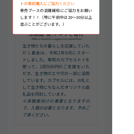
トの事前購入にご協力ください
券売ブースの混雑緩和にご協力をお願い
します！！（特に午前中は20～30分以上
並ぶことがございます。）
生き物たちの暮らしを応援していた
だく募金は、令和2年9月にスター
トしました。専用のカプセルトイを
使って、1回500円のご支援をいた
だき、生き物のエサ代の一部に活用
しています。カプセルには、お礼と
して生き物にちなんだオリジナル返
礼品を同封しています。
※来館者向けの事業となりますの
で、入館が必要となります。予めご
了承ください。