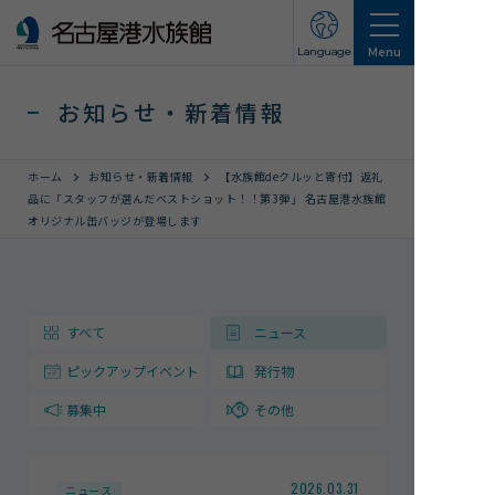
Language
Menu
お知らせ・新着情報
ホーム
お知らせ・新着情報
【水族館deクルッと寄付】返礼
品に「スタッフが選んだベストショット！！第3弾」 名古屋港水族館
オリジナル缶バッジが登場します
営業のご案内
営業・イベントスケジュール
入館チケット
すべて
ニュース
交通アクセス
ピックアップイベント
発行物
お知らせ・新着情報
募集中
その他
名古屋港水族館ってこんなところ
2026.03.31
ニュース