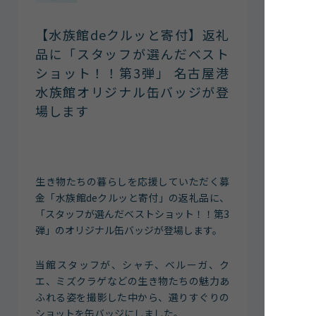
館内案内
【水族館deクルッと寄付】返礼
イベント紹介
品に「スタッフが選んだベスト
研究・教育
ショット！！第3弾」 名古屋港
体験学習プログラム
水族館オリジナル缶バッジが登
海の仲間たち
場します
ショップ・レストラン
よくある質問
生き物たちの暮らしを応援していただく募
水族館の周辺施設
金「水族館deクルッと寄付」の返礼品に、
「スタッフが選んだベストショット！！第3
弾」のオリジナル缶バッジが登場します。
当館スタッフが、シャチ、ベルーガ、ク
エ、ミズクラゲなどの生き物たちの魅力あ
ふれる姿を撮影した中から、選りすぐりの
ショットを缶バッジにしました。