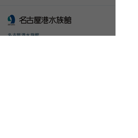
名古屋港水族館
公益財団法人名古屋みなと振興財団
〒455-0033 愛知県名古屋市港区港町1番3号
（事務局：名古屋港水族館）
TEL：052-654-7080(代表)
FAX：052-654-7001
団体予約・下見専用TEL：052-654-1680
FAX：052-654-7499
サイトポリシー・プライバシーポリシー
運営団体
ご意見
サイトマップ
アクセシビリティガイドライン