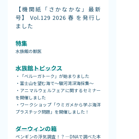
館内案内
【機関紙「さかなかな」最新
イベント紹介
号】 Vol.129 2026 春 を発行し
ました
研究・教育
体験学習プログラム
特集
海の仲間たち
ショップ・レストラン
水族館の獣医
よくある質問
水族館トピックス
・「ベルーガトーク」が始まりました
水族館の周辺施設
・富士山を望む海で～駿河湾深海採集～
・アニマルウェルフェアに関するセミナー
を開催しました
・ワークショップ「ウミガメから学ぶ海洋
プラスチック問題」を開催しました！
ダーウィンの箱
ペンギンの浮気調査！？―DNAで調べた本