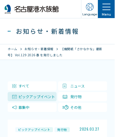
Language
Menu
お知らせ・新着情報
ホーム
お知らせ・新着情報
【機関紙「さかなかな」最新
号】 Vol.129 2026 春 を発行しました
営業のご案内
営業・イベントスケジュール
すべて
ニュース
入館チケット
ピックアップイベント
発行物
交通アクセス
募集中
その他
お知らせ・新着情報
名古屋港水族館ってこんなところ
2026.03.27
ピックアップイベント
発行物