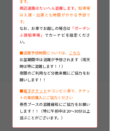
ます。
周辺道路はたいへん混雑します。
駐車場
は入庫・出庫とも時間がかかる予想で
す。
なお、
お車でお越しの場合は
「ガーデン
ふ頭駐車場」
でカーナビを設定くださ
い。
■混雑予想時間については、
こちら
お盆期間中は混雑が予想されます（雨天
時は特に混雑します！！）
夜間のご利用など分散来館にご協力をお
願いします！！
■
電子チケット
やコンビニ券で、チケッ
トの事前購入にご協力ください
券売ブースの混雑緩和にご協力をお願い
します！！（特に午前中は20～30分以上
並ぶことがございます。）