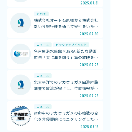
2025.07.31
館内案内
その他
イベント紹介
株式会社オート石原様から株式会社
研究・教育
あいち銀行様を通じて寄付をいた
…
体験学習プログラム
2025.07.30
海の仲間たち
ニュース
ピックアップイベント
ショップ・レストラン
名古屋港水族館×JERA 新たな動画
よくある質問
広告「共に海を想う」篇の放映を
…
2025.07.28
ニュース
水族館の周辺施設
北太平洋でのアカウミガメ回遊経路
調査で放流が完了し、位置情報が
…
2025.07.23
ニュース
産卵中のアカウミガメの心拍数の変
化を非侵襲的にモニタリングした
…
2025.07.13