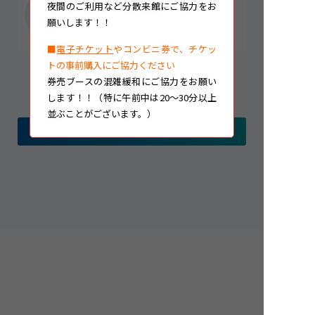
夜間のご利用など分散来館にご協力をお
中日裝業株式会社様から株式会社あ
願いします！！
いち銀行様を通じて寄付をいただ
…
2026.03.04
■
電子チケット
やコンビニ券で、チケッ
トの事前購入にご協力ください
券売ブースの混雑緩和にご協力をお願い
します！！（特に午前中は20～30分以上
並ぶことがございます。）
過去の記事